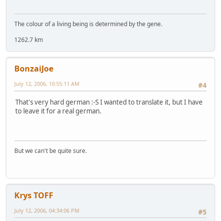
The colour of a living being is determined by the gene.
1262.7 km
BonzaiJoe
July 12, 2006, 10:55:11 AM
#4
That's very hard german :-S I wanted to translate it, but I have
to leave it for a real german.
But we can't be quite sure.
Krys TOFF
July 12, 2006, 04:34:06 PM
#5