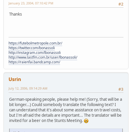
January 23, 2004, 07:10:42 PM
#2
Thanks
https://futebolmetropole.com.br/
https://twitter.com/bonassoli
http://instagram.com/lbonassoli
http://www.lastfm.com.br/user/lbonassoli/
https://raienfai.bandcamp.com/
Usrin
July 12, 2006, 09:14:29 AM
#3
German-speaking people, please help me! (Sorry, that will be a
bit longer...) Could somebody translate the following text? I
can understand that it's about some assistance on travel costs,
but I'm afraid the details are important... The translator will be
invited for a beer on the Stunts Meeting.