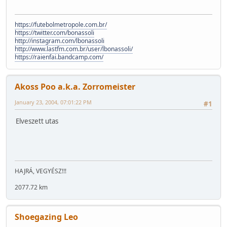
https://futebolmetropole.com.br/
https://twitter.com/bonassoli
http://instagram.com/lbonassoli
http://www.lastfm.com.br/user/lbonassoli/
https://raienfai.bandcamp.com/
Akoss Poo a.k.a. Zorromeister
January 23, 2004, 07:01:22 PM
#1
Elveszett utas
HAJRÁ, VEGYÉSZ!!!
2077.72 km
Shoegazing Leo