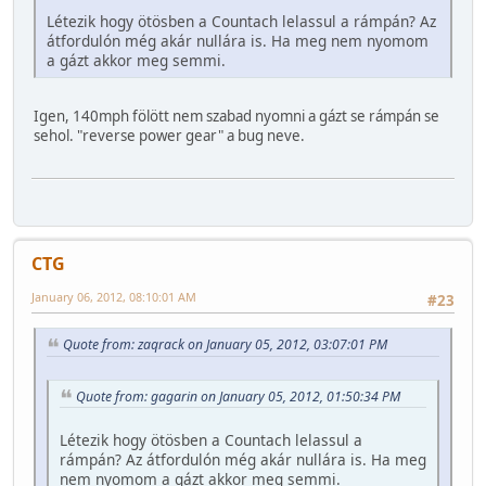
Létezik hogy ötösben a Countach lelassul a rámpán? Az
átfordulón még akár nullára is. Ha meg nem nyomom
a gázt akkor meg semmi.
Igen, 140mph fölött nem szabad nyomni a gázt se rámpán se
sehol. "reverse power gear" a bug neve.
CTG
January 06, 2012, 08:10:01 AM
#23
Quote from: zaqrack on January 05, 2012, 03:07:01 PM
Quote from: gagarin on January 05, 2012, 01:50:34 PM
Létezik hogy ötösben a Countach lelassul a
rámpán? Az átfordulón még akár nullára is. Ha meg
nem nyomom a gázt akkor meg semmi.