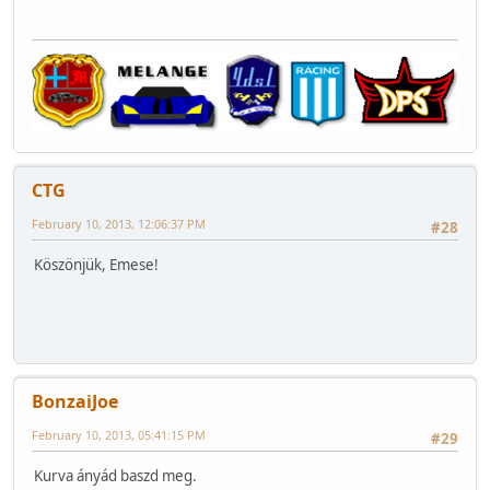
CTG
February 10, 2013, 12:06:37 PM
#28
Köszönjük, Emese!
BonzaiJoe
February 10, 2013, 05:41:15 PM
#29
Kurva ányád baszd meg.