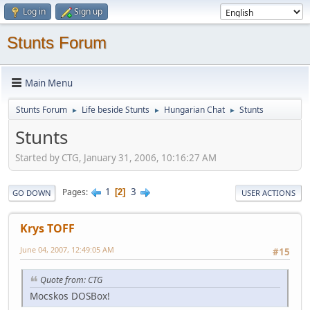
Log in
Sign up
Stunts Forum
Main Menu
Stunts Forum
Life beside Stunts
Hungarian Chat
Stunts
►
►
►
Stunts
Started by CTG, January 31, 2006, 10:16:27 AM
1
3
Pages
2
GO DOWN
USER ACTIONS
Krys TOFF
June 04, 2007, 12:49:05 AM
#15
Quote from: CTG
Mocskos DOSBox!