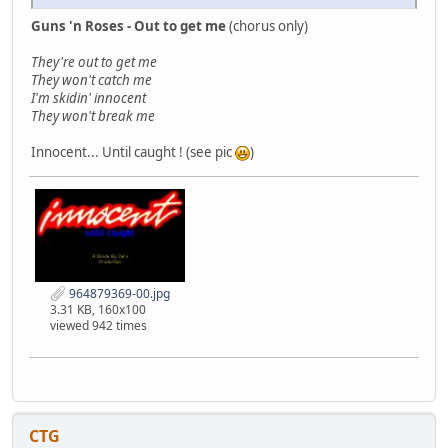
Guns 'n Roses - Out to get me
(chorus only)
They're out to get me
They won't catch me
I'm skidin' innocent
They won't break me
Innocent... Until caught ! (see pic
)
964879369-00.jpg
3.31 KB, 160x100
viewed 942 times
CTG