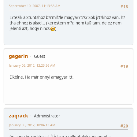
September 10, 2007, 11:13:58 AM
#18
L?tezik a Stuntshoz b?rmif?le magyar?t?s? Sok j?t?khoz van, h?
tha ehhez is akad... (kerestem m?r, nem tal?ltam, de ez nem
jelenti azt, hogy nincs
)
gagarin
Guest
January 05, 2012, 12:23:36 AM
#19
Elkélne. Ha már ennyi amagyar itt.
zaqrack
Administrator
January 05, 2012, 10:04:13 AM
#20
én anno hexeditorral átírtam az ellenfelek szövegeit a