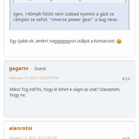
Igen, 140mph fölött nem szabad nyomni a gázt se
rámpán se sehol. "reverse power gear" a bug neve.
Egy újabb ok, amiért naggggggyon utáljuk a Kontaccsot.
gagarin
Guest
February 11, 2012, 03:32:03 PM
#24
Mikor fog eld?lni, hogy le lehet-e vágni az utat? Szavaztam,
hogy ne.
alanrotoi
October 17, 2012, 06:27:45 PM
#25