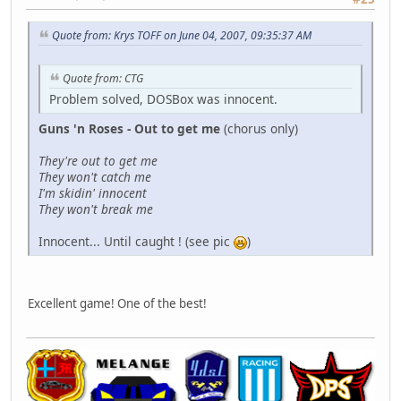
Quote from: Krys TOFF on June 04, 2007, 09:35:37 AM
Quote from: CTG
Problem solved, DOSBox was innocent.
Guns 'n Roses - Out to get me
(chorus only)
They're out to get me
They won't catch me
I'm skidin' innocent
They won't break me
Innocent... Until caught ! (see pic
)
Excellent game! One of the best!