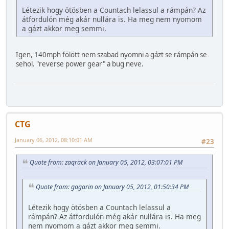
Létezik hogy ötösben a Countach lelassul a rámpán? Az
átfordulón még akár nullára is. Ha meg nem nyomom
a gázt akkor meg semmi.
Igen, 140mph fölött nem szabad nyomni a gázt se rámpán se
sehol. "reverse power gear" a bug neve.
CTG
January 06, 2012, 08:10:01 AM
#23
Quote from: zaqrack on January 05, 2012, 03:07:01 PM
Quote from: gagarin on January 05, 2012, 01:50:34 PM
Létezik hogy ötösben a Countach lelassul a
rámpán? Az átfordulón még akár nullára is. Ha meg
nem nyomom a gázt akkor meg semmi.