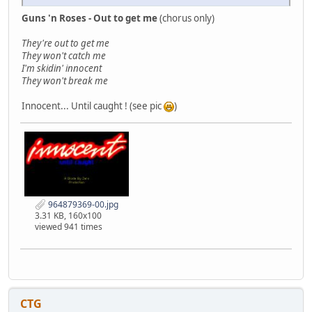
Guns 'n Roses - Out to get me
(chorus only)
They're out to get me
They won't catch me
I'm skidin' innocent
They won't break me
Innocent... Until caught ! (see pic
)
964879369-00.jpg
3.31 KB, 160x100
viewed 941 times
CTG