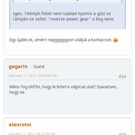
Igen, 140mph fölött nem szabad nyomni a gázt se
rámpán se sehol. "reverse power gear" a bug neve.
Egy újabb ok, amiért naggggggyon utáljuk a Kontaccsot.
gagarin
Guest
February 11, 2012, 03:32:03 PM
#24
Mikor fog eld?lni, hogy le lehet-e vágni az utat? Szavaztam,
hogy ne.
alanrotoi
October 17, 2012, 06:27:45 PM
#25