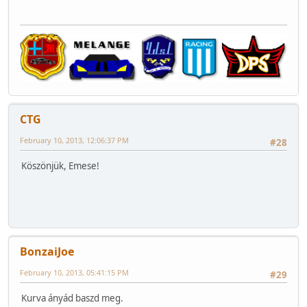
CTG
February 10, 2013, 12:06:37 PM
#28
Köszönjük, Emese!
BonzaiJoe
February 10, 2013, 05:41:15 PM
#29
Kurva ányád baszd meg.