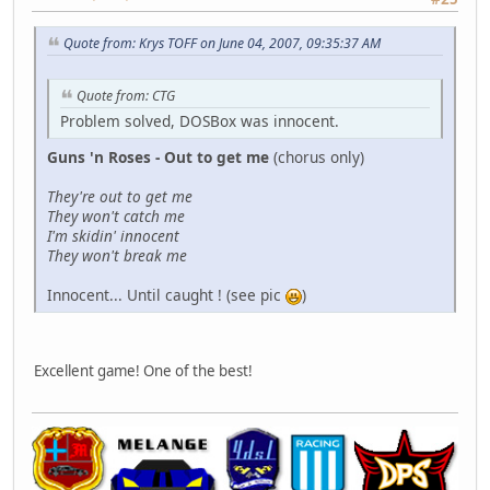
Quote from: Krys TOFF on June 04, 2007, 09:35:37 AM
Quote from: CTG
Problem solved, DOSBox was innocent.
Guns 'n Roses - Out to get me
(chorus only)
They're out to get me
They won't catch me
I'm skidin' innocent
They won't break me
Innocent... Until caught ! (see pic
)
Excellent game! One of the best!