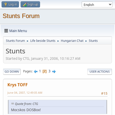
Log in
Sign up
Stunts Forum
Main Menu
Stunts Forum
Life beside Stunts
Hungarian Chat
Stunts
►
►
►
Stunts
Started by CTG, January 31, 2006, 10:16:27 AM
1
3
Pages
2
GO DOWN
USER ACTIONS
Krys TOFF
June 04, 2007, 12:49:05 AM
#15
Quote from: CTG
Mocskos DOSBox!