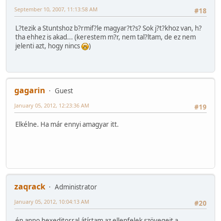
September 10, 2007, 11:13:58 AM
#18
L?tezik a Stuntshoz b?rmif?le magyar?t?s? Sok j?t?khoz van, h?
tha ehhez is akad... (kerestem m?r, nem tal?ltam, de ez nem
jelenti azt, hogy nincs
)
gagarin
Guest
January 05, 2012, 12:23:36 AM
#19
Elkélne. Ha már ennyi amagyar itt.
zaqrack
Administrator
January 05, 2012, 10:04:13 AM
#20
én anno hexeditorral átírtam az ellenfelek szövegeit a