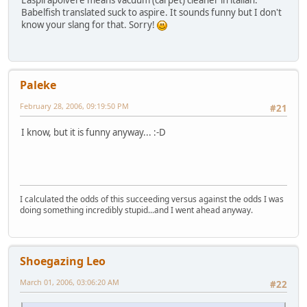
Babelfish translated suck to aspire. It sounds funny but I don't
know your slang for that. Sorry!
Paleke
February 28, 2006, 09:19:50 PM
#21
I know, but it is funny anyway... :-D
I calculated the odds of this succeeding versus against the odds I was
doing something incredibly stupid...and I went ahead anyway.
Shoegazing Leo
March 01, 2006, 03:06:20 AM
#22