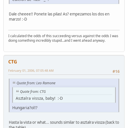
Dale cheeee!! Ponete las pilas! As? empezamos los dos en
marzo! :-D
I calculated the odds of this succeeding versus against the odds I was
doing something incredibly stupid...and I went ahead anyway.
CTG
February 01, 2006, 07:05:48 AM
#16
Quote from: Leo Ramone
Quote from: CTG
Asztalra vissza, baby! :-D
Hungaria?ol!?
Hasta la vista or what... sounds similar to asztalra vissza (back to
the table)...