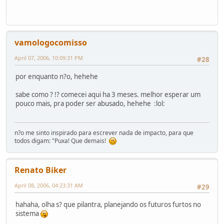
vamologocomisso
April 07, 2006, 10:09:31 PM
#28
por enquanto n?o, hehehe
sabe como ? !? comecei aqui ha 3 meses. melhor esperar um
pouco mais, pra poder ser abusado, hehehe :lol:
n?o me sinto inspirado para escrever nada de impacto, para que
todos digam: "Puxa! Que demais!
Renato Biker
April 08, 2006, 04:23:31 AM
#29
hahaha, olha s? que pilantra, planejando os futuros furtos no
sistema