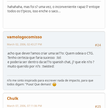
hahahaha, mas foi s? uma vez, o inconveniente rapaz l? entope
todos os t?picos, isso enche o saco...
vamologocomisso
March 02, 2006, 02:43:27 PM
#24
acho que dever?amos criar uma se??o: Quem odeia o CTG.
Tenho certeza que faria sucesso :lol:
e poderia ser dentro da se??o spanish chat, j? que ele n?o ?
muito querido por n?s :twisted:
n?o me sinto inspirado para escrever nada de impacto, para que
todos digam: "Puxa! Que demais!
Chulk
March 07, 2006, 07:11:06 PM
#25