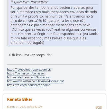
Quote from: Renato Biker
Por que perder tempo falando besteira apenas para
ser o membro com mais mensagens enviadas de todo
o f?rum? A prop?sito, nenhum de n?s entramos no t?
pico de conversa??o h?ngara para ler o que n?o
entendemos e para mandar mensagens sem nexo.
Admito que as vezes voc? reativa algumas conversas,
mas n?o precisa fingir que fala espanhol :-D (eu tamb?
m n?o falo espanhol, mas Paleke disse que eles
entendem portugu?s)
Eu fiz isso uma vez :oops: :lol:
https://futebolmetropole.com.br/
https://twitter.com/bonassoli
http://instagram.com/lbonassoli
http://www.lastfm.com.br/user/lbonassoli/
https://raienfai.bandcamp.com/
Renato Biker
March 01, 2006, 03:18:42 AM
#23