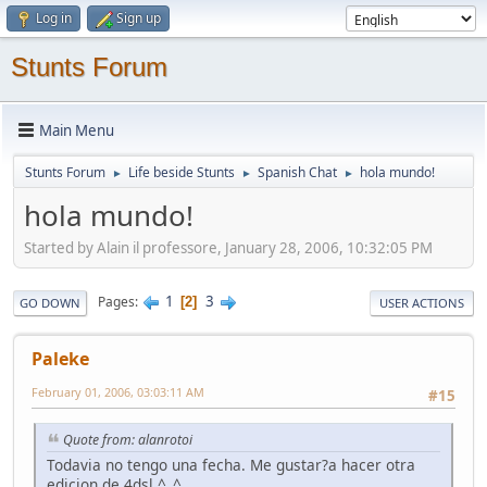
Log in
Sign up
Stunts Forum
Main Menu
Stunts Forum
Life beside Stunts
Spanish Chat
hola mundo!
►
►
►
hola mundo!
Started by Alain il professore, January 28, 2006, 10:32:05 PM
1
3
Pages
2
GO DOWN
USER ACTIONS
Paleke
February 01, 2006, 03:03:11 AM
#15
Quote from: alanrotoi
Todavia no tengo una fecha. Me gustar?a hacer otra
edicion de 4dsl ^_^.