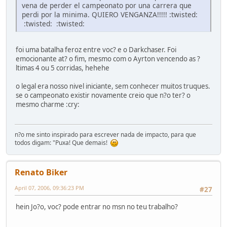
vena de perder el campeonato por una carrera que
perdi por la minima. QUIERO VENGANZA!!!!! :twisted:
:twisted: :twisted:
foi uma batalha feroz entre voc? e o Darkchaser. Foi
emocionante at? o fim, mesmo com o Ayrton vencendo as ?
ltimas 4 ou 5 corridas, hehehe
o legal era nosso nivel iniciante, sem conhecer muitos truques.
se o campeonato existir novamente creio que n?o ter? o
mesmo charme :cry:
n?o me sinto inspirado para escrever nada de impacto, para que
todos digam: "Puxa! Que demais!
Renato Biker
April 07, 2006, 09:36:23 PM
#27
hein Jo?o, voc? pode entrar no msn no teu trabalho?