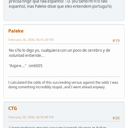
precisa fingir que fala espanhol :-D (eu tamb?m n?o falo
espanhol, mas Paleke disse que eles entendem portugu?s)
Paleke
February 28, 2006, 06:41:24 PM
#19
No s?lo lo digo yo, cualquiera con un poco de cerebro y de
voluntad entiende...
"Aspire..." :smt005
I calculated the odds of this succeeding versus against the odds I was
doing something incredibly stupid...and I went ahead anyway.
CTG
February 28, 2006, 06:56:48 PM
#20
L'aspirapolvere means vacuum (carpet) cleaner in italian.